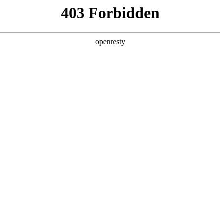
牌天地
技术z6mg人生就是博
世界卓越技术体系 扎实厚道创新体验
全新一代 瑞虎9
瑞虎9X