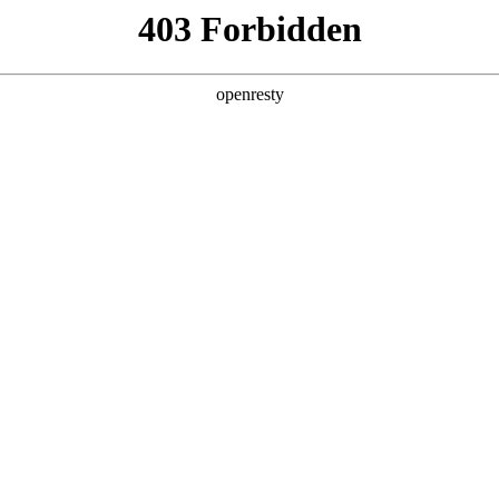
牌天地
经销商查询
全新一代 瑞虎9
瑞虎9X